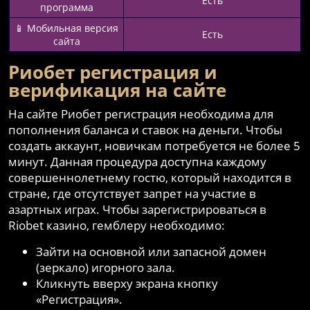
Есть
программа
📱 Мобильная версия
Есть
сайта
Риобет регистрация и
верификация на сайте
На сайте Риобет регистрация необходима для
пополнения баланса и ставок на деньги. Чтобы
создать аккаунт, новичкам потребуется не более 5
минут. Данная процедура доступна каждому
совершеннолетнему гостю, который находится в
стране, где отсутствует запрет на участие в
азартных играх. Чтобы зарегистрироваться в
Riobet казино, гемблеру необходимо:
Зайти на основной или запасной домен
(зеркало) игорного зала.
Кликнуть вверху экрана кнопку
«Регистрация».