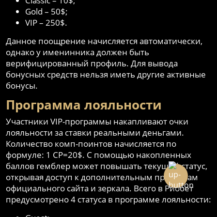
Classic – 10$;
Gold – 50$;
VIP – 250$.
Данное поощрение начисляется автоматически,
однако у именинника должен быть
верифицированный профиль. Для вывода
бонусных средств нельзя иметь другие активные
бонусы.
Программа лояльности
Участники VIP-программы накапливают очки
лояльности за ставки реальными деньгами.
Количество комп-поинтов начисляется по
формуле: 1 CP=20$. С помощью накопленных
баллов гемблер может повышать текущий статус,
открывая доступ к дополнительным презентам
официального сайта и зеркала. Всего в Риобет
предусмотрено 4 статуса в программе лояльности: