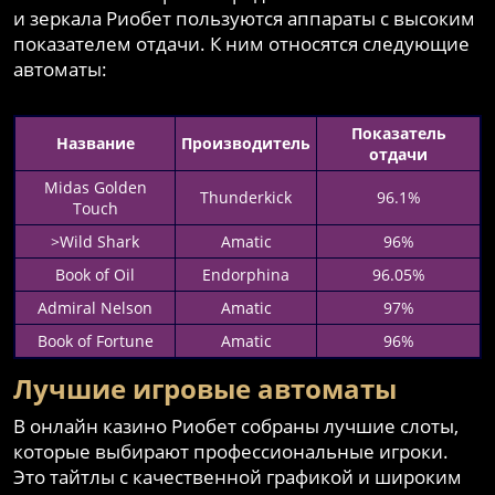
и зеркала Риобет пользуются аппараты с высоким
показателем отдачи. К ним относятся следующие
автоматы:
Показатель
Название
Производитель
отдачи
Midas Golden
Thunderkick
96.1%
Touch
>Wild Shark
Amatic
96%
Book of Oil
Endorphina
96.05%
Admiral Nelson
Amatic
97%
Book of Fortune
Amatic
96%
Лучшие игровые автоматы
В онлайн казино Риобет собраны лучшие слоты,
которые выбирают профессиональные игроки.
Это тайтлы с качественной графикой и широким