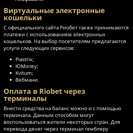
Виртуальные электронные
кошельки
С официального сайта Риобет также принимаются
платежи с использованием электронных
кошельков. На выбор посетителям предлагаются
услуги следующих сервисов:
Piastrix;
ЮMoney;
Kvitum;
Вебмани.
Оплата в Riobet через
терминалы
Внести средства на баланс можно и с помощью
терминала. Данным способом могут
воспользоваться жители некоторых стран. Для
перевода денег через терминал гемблеру