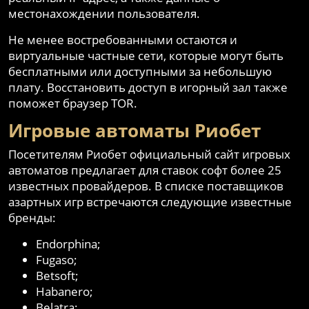
местонахождении пользователя.
Не менее востребованными остаются и
виртуальные частные сети, которые могут быть
бесплатными или доступными за небольшую
плату. Восстановить доступ в игорный зал также
поможет браузер TOR.
Игровые автоматы Риобет
Посетителям Риобет официальный сайт игровых
автоматов предлагает для ставок софт более 25
известных провайдеров. В списке поставщиков
азартных игр встречаются следующие известные
бренды:
Endorphina;
Fugaso;
Betsoft;
Habanero;
Belatra;