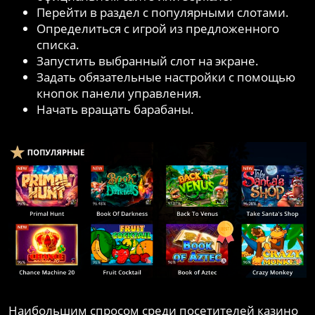
Перейти в раздел с популярными слотами.
Определиться с игрой из предложенного
списка.
Запустить выбранный слот на экране.
Задать обязательные настройки с помощью
кнопок панели управления.
Начать вращать барабаны.
Наибольшим спросом среди посетителей казино