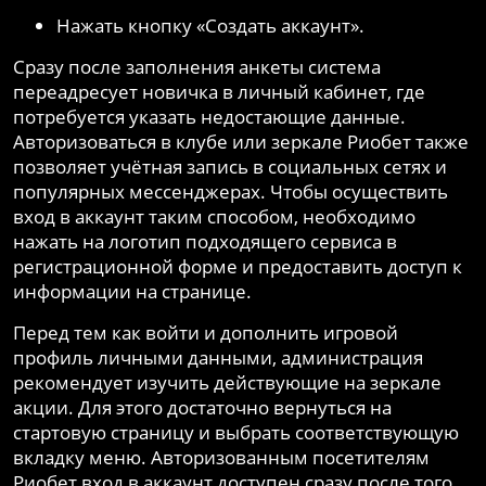
Нажать кнопку «Создать аккаунт».
Сразу после заполнения анкеты система
переадресует новичка в личный кабинет, где
потребуется указать недостающие данные.
Авторизоваться в клубе или зеркале Риобет также
позволяет учётная запись в социальных сетях и
популярных мессенджерах. Чтобы осуществить
вход в аккаунт таким способом, необходимо
нажать на логотип подходящего сервиса в
регистрационной форме и предоставить доступ к
информации на странице.
Перед тем как войти и дополнить игровой
профиль личными данными, администрация
рекомендует изучить действующие на зеркале
акции. Для этого достаточно вернуться на
стартовую страницу и выбрать соответствующую
вкладку меню. Авторизованным посетителям
Риобет вход в аккаунт доступен сразу после того,