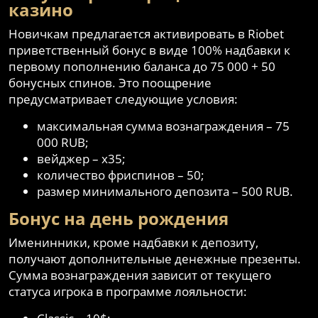
казино
Новичкам предлагается активировать в Riobet
приветственный бонус в виде 100% надбавки к
первому пополнению баланса до 75 000 + 50
бонусных спинов. Это поощрение
предусматривает следующие условия:
максимальная сумма вознаграждения – 75
000 RUB;
вейджер – х35;
количество фриспинов – 50;
размер минимального депозита – 500 RUB.
Бонус на день рождения
Именинники, кроме надбавки к депозиту,
получают дополнительные денежные презенты.
Сумма вознаграждения зависит от текущего
статуса игрока в программе лояльности: