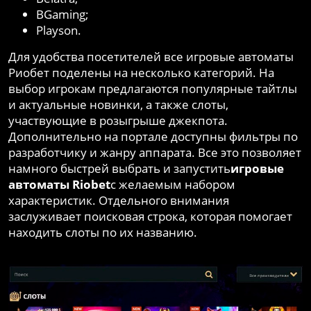
BGaming;
Playson.
Для удобства посетителей все игровые автоматы
Риобет поделены на несколько категорий. На
выбор игрокам предлагаются популярные тайтлы
и актуальные новинки, а также слоты,
участвующие в розыгрыше джекпота.
Дополнительно на портале доступны фильтры по
разработчику и жанру аппарата. Все это позволяет
намного быстрей выбрать и запустить
игровые
автоматы Riobet
с желаемым набором
характеристик. Отдельного внимания
заслуживает поисковая строка, которая помогает
находить слоты по их названию.