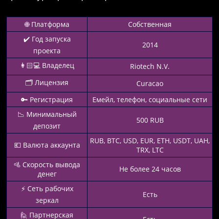
🌐 Платформа
Собственная
✔️ Год запуска
2014
проекта
👩🏻💻 Владелец
Riotech N.V.
🗂️ Лицензия
Curacao
🔑 Регистрация
Емейл, телефон, социальные сети
📉 Минимальный
500 RUB
депозит
RUB, BTC, USD, EUR, ETH, USDT, UAH,
💶 Валюта аккаунта
TRX, LTC
🚵 Скорость вывода
Не более 24 часов
денег
⚡ Сеть рабочих
Есть
зеркал
🙋 Партнерская