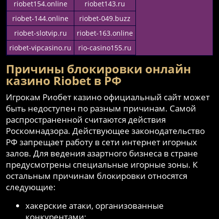
riobet154.online
riobet143.ru
riobet-144.online
riobet-049.buzz
riobet-slotvip.ru
riobet-163.online
riobet-vipcasino.ru
rio-casino155.ru
Причины блокировки онлайн
казино Riobet в РФ
Игрокам Риобет казино официальный сайт может
быть недоступен по разным причинам. Самой
распространенной считаются действия
Роскомнадзора. Действующее законодательство
РФ запрещает работу в сети интернет игорных
залов. Для ведения азартного бизнеса в стране
предусмотрены специальные игорные зоны. К
остальным причинам блокировки относятся
следующие:
хакерские атаки, организованные
конкурентами;